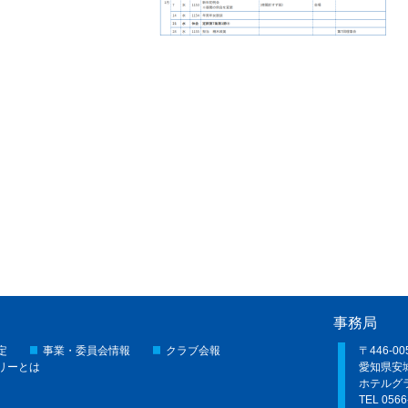
事務局
定
事業・委員会情報
クラブ会報
〒446-0
リーとは
愛知県安城
ホテルグ
TEL 0566