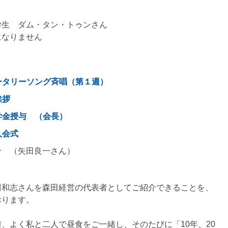
学生 ダム・タン・トゥンさん
になりません
ータリーソング斉唱（第１週）
 挨拶
学金授与 （会長）
入会式
介 （矢田良一さん）
。
川和志さんを森田経営の代表者としてご紹介できることを、
おります。
、よく私と二人で昼食をご一緒し、そのたびに「10年、20