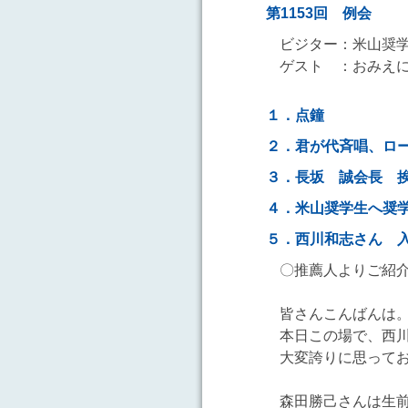
第1153回 例会
ビジター：米山奨
ゲスト ：おみえ
１．点鐘
２．君が代斉唱、ロ
３．長坂 誠会長
４．米山奨学生へ奨
５．西川和志さん 
〇推薦人よりご紹
皆さんこんばんは
本日この場で、西
大変誇りに思って
森田勝己さんは生前