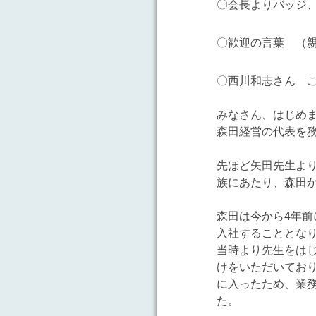
〇会長よりバッジ、
〇歓迎の言葉 （
〇西川和志さん 
みなさん、はじめ
森田経営の代表を
先ほど矢田先生よ
族にあたり、森田
森田は今から4年
入社することとな
当時より先生をは
けをいただいてお
に入ったため、業
た。