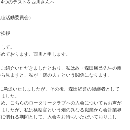
4つのテストを西川さんへ
親睦活動委員会）
ご挨拶
まして。
務めております、西川と申します。
りご紹介いただきましたとおり、私は故・森田勝己先生の親
から見ますと、私が「嫁の夫」という関係になります。
前に急逝いたしましたが、その後、森田経営の後継者として
りました。
じめ、こちらのロータリークラブへの入会についてもお声が
りましたが、私は検察官という畑の異なる職業から会計業界
務に慣れる期間として、入会をお待ちいただいておりまし