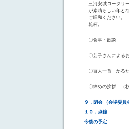
三河安城ロータリ
が素晴らしい年と
ご唱和ください。
乾杯。
〇食事・歓談
〇芸子さんによる
〇百人一首 かる
〇締めの挨拶 （
９．閉会 （会場委
１０．点鐘
今後の予定