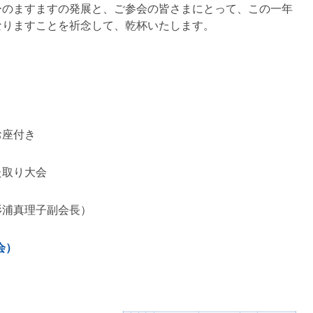
ーのますますの発展と、ご参会の皆さまにとって、この一年
なりますことを祈念して、乾杯いたします。
お座付き
た取り大会
杉浦真理子副会長）
員会）