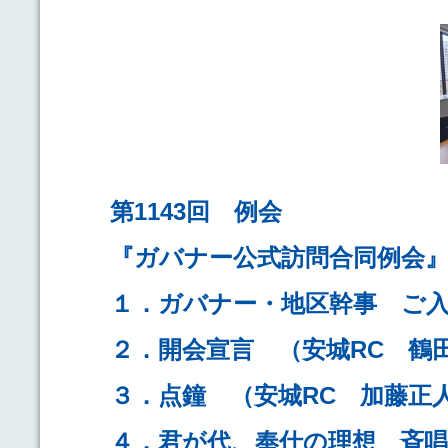
第1143回 例会
『ガバナー公式訪問合同例会
１．ガバナー・地区幹事 ご
２．開会宣言 （安城RC 
３．点鐘 （安城RC 加藤
４．君が代、奉仕の理想 斉