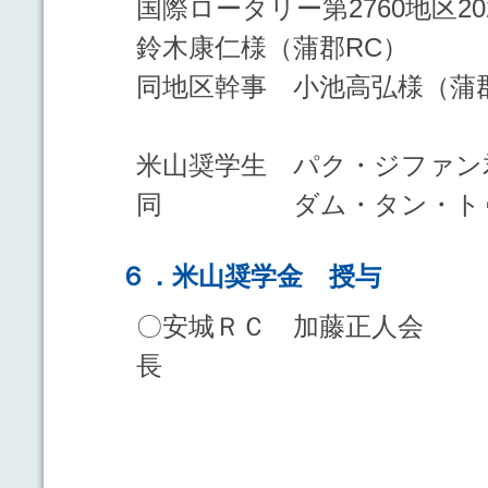
国際ロータリー第2760地区2
鈴木康仁様（蒲郡RC）
同地区幹事 小池高弘様（蒲
米山奨学生 パク・ジファン
同 ダム・タン・ト
６．米山奨学金 授与
〇安城ＲＣ 加藤正人会
長